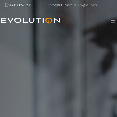
info@futurasmus-knxgroup.es
+34
687 896 275