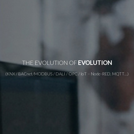
THE EVOLUTION OF
EVOLUTION
(KNX / BACnet/MODBUS / DALI / OPC / loT – Node-RED, MQTT…)