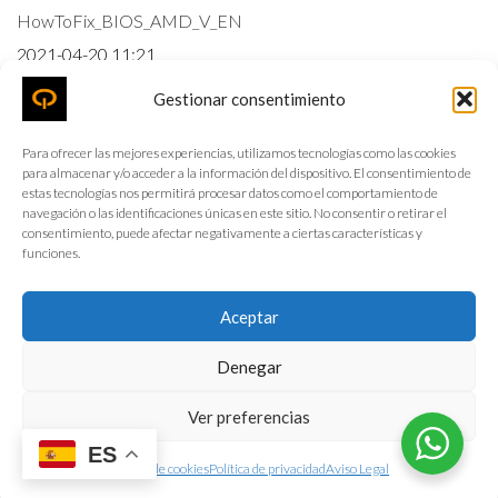
HowToFix_BIOS_AMD_V_EN
2021-04-20 11:21
718.76 KB
Gestionar consentimiento
Descarga
Para ofrecer las mejores experiencias, utilizamos tecnologías como las cookies
para almacenar y/o acceder a la información del dispositivo. El consentimiento de
estas tecnologías nos permitirá procesar datos como el comportamiento de
Manual_SmartMetering_EN
navegación o las identificaciones únicas en este sitio. No consentir o retirar el
consentimiento, puede afectar negativamente a ciertas características y
2021-04-20 11:21
funciones.
1.43 MB
Descarga
Aceptar
Denegar
Quick Guide_EN
Ver preferencias
2021-04-20 11:21
ES
3.37 MB
Política de cookies
Política de privacidad
Aviso Legal
Descarga