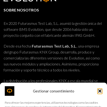
SOBRE NOSOTROS
En 2020 Futurasmus Test Lab, S.L. asumió la gestión única del
software BMS Evolution, que desde 2006 había sido un
proyecto conjunto con el fabricante alemán IPAS GmbH.
Desde esa fecha
Futurasmus Test Lab, S.L
., una empresa
del grupo Futurasmus KNX Group, desarrolla, produce y
comercializa las diferentes versiones de Evolution, así como
sus nuevos módulos y ampliaciones. Asimismo, proporciona
formación y soporte técnico a todos los niveles.
La distribución a los profesionales KNX a escala mundial se
lleva a cabo mediante Futurasmus, S.L. (
www.futurasmus-
Gestionar consentimiento
knxgroup.es
), mayorista de componentes KNX.
Para ofrecer las mejores experiencias, utilizamos tecnologías como las cookies
FUTURASMUS KNX TEST LAB, S.L.
para almacenar y/o acceder a la información del dispositivo. El consentimiento de