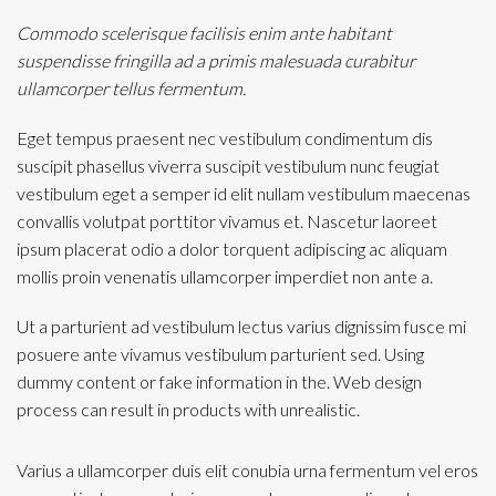
Commodo scelerisque facilisis enim ante habitant
suspendisse fringilla ad a primis malesuada curabitur
ullamcorper tellus fermentum.
Eget tempus praesent nec vestibulum condimentum dis
suscipit phasellus viverra suscipit vestibulum nunc feugiat
vestibulum eget a semper id elit nullam vestibulum maecenas
convallis volutpat porttitor vivamus et. Nascetur laoreet
ipsum placerat odio a dolor torquent adipiscing ac aliquam
mollis proin venenatis ullamcorper imperdiet non ante a.
Ut a parturient ad vestibulum lectus varius dignissim fusce mi
posuere ante vivamus vestibulum parturient sed. Using
dummy content or fake information in the. Web design
process can result in products with unrealistic.
Varius a ullamcorper duis elit conubia urna fermentum vel eros