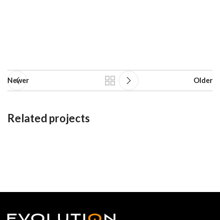
Newer
Older
Related projects
Suspendisse quam at vestibulum
Kitchen