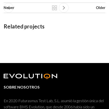
Newer
Older
Related projects
Potenti parturient parturie
Accessories
SOBRE NOSOTROS
En 2020 Futurasmus Test Lab, S.L. asumió la gestión única del
software BMS Evolution, que desde 2006 había sido un