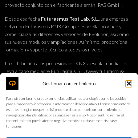
proyecto conjunto con el fabricante alemán IPAS GmbH.
Desde esa fecha
Futurasmus Test Lab, S.L
., una empresa
del grupo Futurasmus KNX Group, desarrolla, produce y
comercializa las diferentes versiones de Evolution, así como
sus nuevos módulos y ampliaciones. Asimismo, proporciona
formación y soporte técnico a todos los niveles.
La distribución a los profesionales KNX a escala mundial se
lleva a cabo mediante Futurasmus, S.L. (
www.futurasmus-
knxgroup.es
), mayorista de componentes KNX.
Gestionar consentimiento
FUTURASMUS KNX TEST LAB, S.L.
Para ofrecer las mejores experiencias, utilizamos tecnologías como las cookies
para almacenar y/o acceder a la información del dispositivo. El consentimiento de
Calle Nit 1, bloque 9, local 2
estas tecnologías nos permitirá procesar datos como el comportamiento de
navegación o las identificaciones únicas en este sitio. No consentir o retirar el
ES-03110 Mutxamel
consentimiento, puede afectar negativamente a ciertas características y
Alicante · España
funciones.
evolution@futurasmus-knxgroup.com