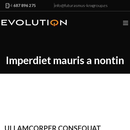
info@futurasmus-knxgroup.es
+34
687 896 275
Imperdiet mauris a nontin
ULLAMCORPER CONSEQUAT