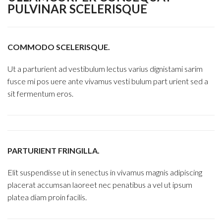
PULVINAR SCELERISQUE
COMMODO SCELERISQUE.
Ut a parturient ad vestibulum lectus varius dignistami sarim
fusce mi pos uere ante vivamus vesti bulum part urient sed a
sit fermentum eros.
PARTURIENT FRINGILLA.
Elit suspendisse ut in senectus in vivamus magnis adipiscing
placerat accumsan laoreet nec penatibus a vel ut ipsum
platea diam proin facilis.